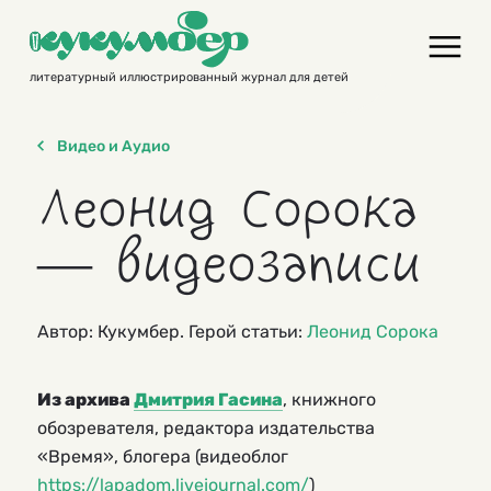
Skip
to
content
литературный иллюстрированный журнал для детей
Видео и Аудио
Леонид Сорока
— видеозаписи
Автор: Кукумбер. Герой статьи:
Леонид Сорока
Из архива
Дмитрия Гасина
, книжного
обозревателя, редактора издательства
«Время», блогера (видеоблог
https://lapadom.livejournal.com/
)