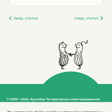
пред. статья
след. статья
© 2000 – 2026. Кукумбер. Литературный иллюстрированный
журнал для детей
Копирование материалов возможно только с разрешения редакторов
сайта