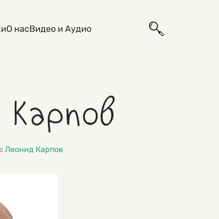
ки
О нас
Видео и Аудио
 Карпов
и:
Леонид Карпов