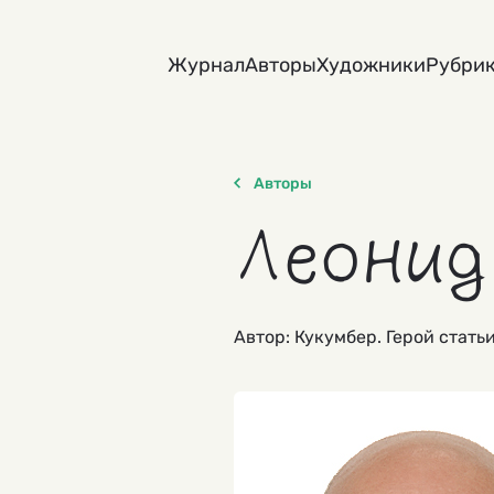
Skip
to
Журнал
Авторы
Художники
Рубри
content
Авторы
Леонид
Автор: Кукумбер. Герой стать