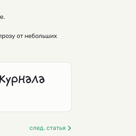
е.
прозу от небольших
журнала
след. статья