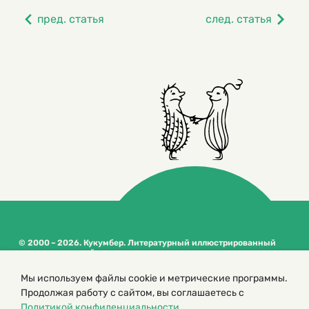
пред. статья
след. статья
© 2000 – 2026. Кукумбер. Литературный иллюстрированный
журнал для детей
Копирование материалов возможно только с разрешения редакторов
Мы используем файлы cookie и метрические программы.
сайта
Продолжая работу с сайтом, вы соглашаетесь с
Политика конфиденциальности
Политикой конфиденциальности