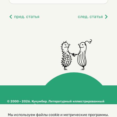
пред. статья
след. статья
© 2000 – 2026. Кукумбер. Литературный иллюстрированный
журнал для детей
Копирование материалов возможно только с разрешения редакторов
сайта
Мы используем файлы cookie и метрические программы.