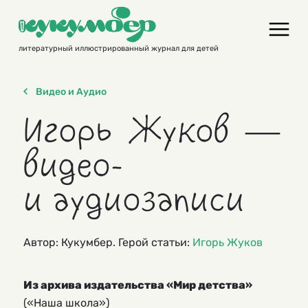
Skip
to
content
литературный иллюстрированный журнал для детей
Видео и Аудио
Игорь Жуков —
видео-
и аудиозаписи
Автор: Кукумбер. Герой статьи:
Игорь Жуков
Из архива издательства «Мир детства»
(«Наша школа»)