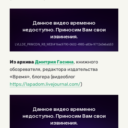
Из архива
Дмитрия Гасина
, книжного
обозревателя, редактора издательства
«Время», блогера (видеоблог
https://lapadom.livejournal.com/
)