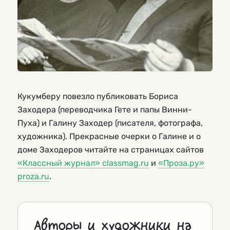
Кукумберу повезло публиковать Бориса
Заходера (переводчика Гете и папы Винни-
Пуха) и Галину Заходер (писателя, фотографа,
художника). Прекрасные очерки о Галине и о
доме Заходеров читайте на страницах сайтов
«Классный журнал» classmag.ru
и
«Проза.ру»
proza.ru
.
Авторы и художники на