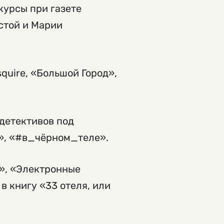
курсы при газете
стой и Марии
quire, «Большой Город»,
детективов под
», «#в_чёрном_теле».
ъ», «Электронные
 книгу «33 отеля, или