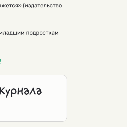
ажется» (издательство
я младшим подросткам
в
журнала