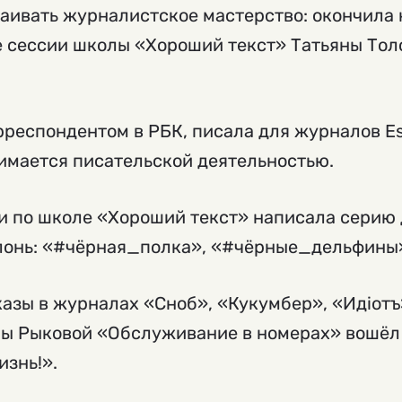
ваивать журналистское мастерство: окончила 
е сессии школы «Хороший текст» Татьяны Тол
респондентом в РБК, писала для журналов Es
нимается писательской деятельностью.
и по школе «Хороший текст» написала серию 
лонь: «#чёрная_полка», «#чёрные_дельфины
азы в журналах «Сноб», «Кукумбер», «Идiот
ы Рыковой «Обслуживание в номерах» вошёл в
изнь!».