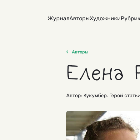
Skip
to
Журнал
Авторы
Художники
Рубри
content
Авторы
Елена 
Автор: Кукумбер. Герой стать