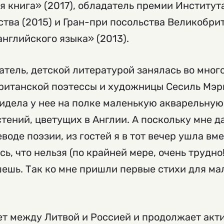
я книга» (2017), обладатель премии Институ
ства (2015) и Гран-при посольства Великобр
английского языка» (2013).
атель, детской литературой занялась во мног
британской поэтессы и художницы Сесиль Мэ
видела у нее на полке маленькую акварельну
стений, цветущих в Англии. А поскольку мне д
воде поэзии, из гостей я в тот вечер ушла вм
, что нельзя (по крайней мере, очень трудно!
шешь. Так ко мне пришли первые стихи для ма
т между Литвой и Россией и продолжает акти