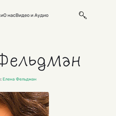
ки
О нас
Видео и Аудио
Фельдман
и:
Елена Фельдман