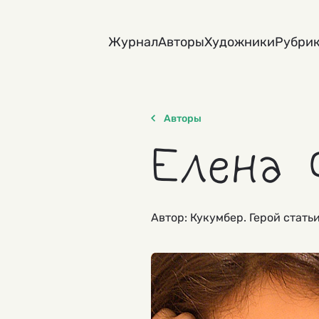
Skip
to
Журнал
Авторы
Художники
Рубри
content
Авторы
Елена 
Автор: Кукумбер. Герой стать