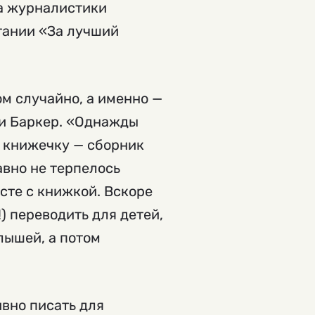
та журналистики
итании «За лучший
ом случайно, а именно —
ри Баркер. «Однажды
ю книжечку — сборник
авно не терпелось
есте с книжкой. Вскоре
) переводить для детей,
лышей, а потом
вно писать для