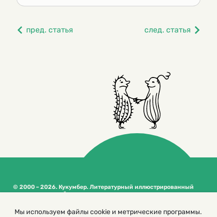
пред. статья
след. статья
© 2000 – 2026. Кукумбер. Литературный иллюстрированный
журнал для детей
Копирование материалов возможно только с разрешения редакторов
Мы используем файлы cookie и метрические программы.
сайта