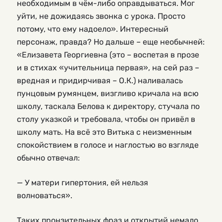
необходимым в чём-либо оправдываться. Мог
уйти, не дожидаясь звонка с урока. Просто
потому, что ему надоело». Интересный
персонаж, правда? Но дальше – еще необычней:
«Елизавета Георгиевна (это – воспетая в прозе
и в стихах «учительница первая», на сей раз –
вредная и придирчивая – О.К.) наливалась
пунцовым румянцем, визгливо кричала на всю
школу, таскала Белова к директору, стучала по
столу указкой и требовала, чтобы он привёл в
школу мать. На всё это Витька с неизменным
спокойствием в голосе и наглостью во взгляде
обычно отвечал:
— У матери гипертония, ей нельзя
волноваться».
Таких пронзительных фраз и открытий немало.