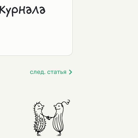
журнала
след. статья