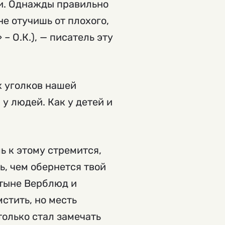
ии. Однажды правильно
не отучишь от плохого,
– О.К.), — писатель эту
х уголков нашей
 у людей. Как у детей и
ь к этому стремится,
ь, чем обернется твой
стыне Верблюд и
стить, но месть
только стал замечать