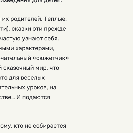
оизведения для детей.
 их родителей. Теплые,
ти), сказки эти прежде
частую узнают себя.
мыми характерами,
мечательный «сюжетчик»
й сказочный мир, что
сто для веселых
тельных уроков, на
стве… И подаются
ому, кто не собирается