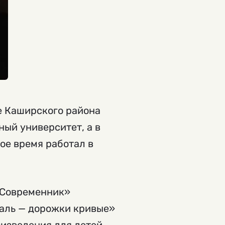
е Каширского района
ный университет, а в
гое время работал в
«Современник»
раль — дорожки кривые»