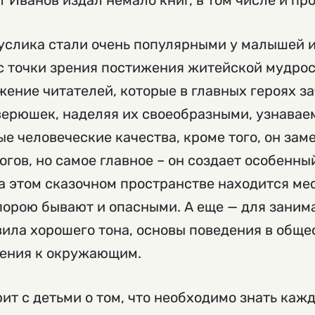
рт Иванов издал немало книг, в том числе и пр
Суслика стали очень популярными у малышей и
с точки зрения постижения житейской мудрос
ение читателей, которые в главных героях за
верюшек, наделяя их своеобразными, узнавае
е человеческие качества, кроме того, он за
огов, но самое главное – он создает особенны
на этом сказочном пространстве находится ме
орою бывают и опасными. А еще — для занима
ила хорошего тона, основы поведения в обще
ения к окружающим.
ит с детьми о том, что необходимо знать кажд