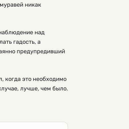
о муравей никак
 наблюдение над
ать гадость, а
ечаянно предупредивший
л, когда это необходимо
случае, лучше, чем было.