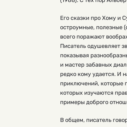
(1988). С тех пор Альбе
Его сказки про Хому и 
остроумные, полезные (
всего поражают воображ
Писатель одушевляет з
показывая разнообразны
и мастер забавных диал
редко кому удается. И 
приключений, которые п
которых изучаются прав
примеры доброго отнош
В общем, писатель говор