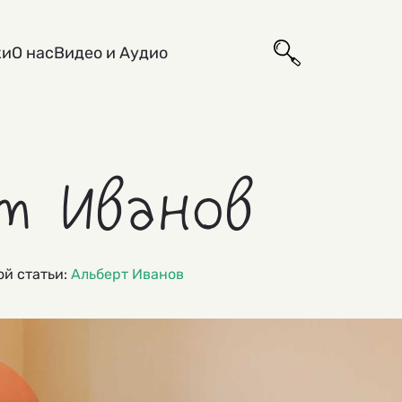
ки
О нас
Видео и Аудио
т Иванов
рой статьи:
Альберт Иванов