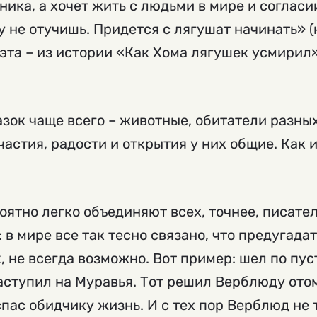
ника, а хочет жить с людьми в мире и соглас
 не отучишь. Придется с лягушат начинать» (
 эта – из истории «Как Хома лягушек усмирил» 
азок чаще всего – животные, обитатели разны
частия, радости и открытия у них общие. Как и
оятно легко объединяют всех, точнее, писател
 в мире все так тесно связано, что предугадат
 не всегда возможно. Вот пример: шел по пу
наступил на Муравья. Тот решил Верблюду отом
спас обидчику жизнь. И с тех пор Верблюд не 