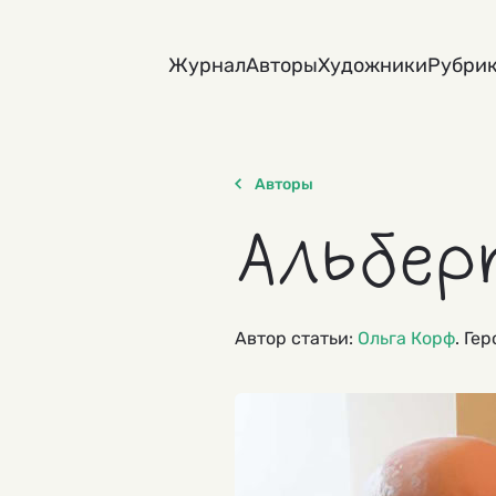
Skip
to
Журнал
Авторы
Художники
Рубри
content
Авторы
Альбер
Автор статьи:
Ольга Корф
. Ге