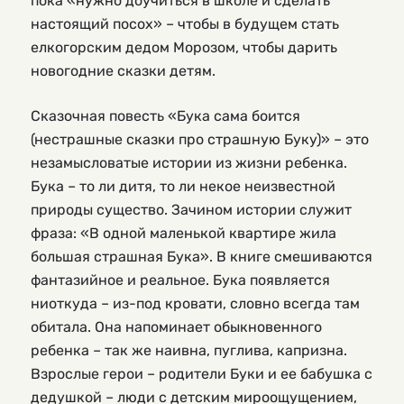
пока «нужно доучиться в школе и сделать
настоящий посох» – чтобы в будущем стать
елкогорским дедом Морозом, чтобы дарить
новогодние сказки детям.
Сказочная повесть «Бука сама боится
(нестрашные сказки про страшную Буку)» – это
незамысловатые истории из жизни ребенка.
Бука – то ли дитя, то ли некое неизвестной
природы существо. Зачином истории служит
фраза: «В одной маленькой квартире жила
большая страшная Бука». В книге смешиваются
фантазийное и реальное. Бука появляется
ниоткуда – из-под кровати, словно всегда там
обитала. Она напоминает обыкновенного
ребенка – так же наивна, пуглива, капризна.
Взрослые герои – родители Буки и ее бабушка с
дедушкой – люди с детским мироощущением,