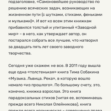
подзаголовке, «Самоновейшее руководство по
решению всяческих задач, возникающих на
жизненном пути (с шутками, стихами, феньками
и мульками)». И вот ко всем этим книжкам
прибавился толстый и упитанный «Заводной
мир» – в него, как утверждает автор, он
постарался собрать все лучшее, что натворил
за двадцать пять лет своего заводного
творчества.
Сегодня уже скажем: не все. В 2011 году вышла
еще одна «толстенькая» книга Тима Собакина
«Музыка. Львица. Река», в которую вошло
немало «из прошлого». По большому счету, это,
конечно, книжка взрослая. Это книга
парадоксальных стихов (читая ее, вспоминаешь
прежде всего Николая Олейникова), книга
прежде всего ироническая – совершенно права