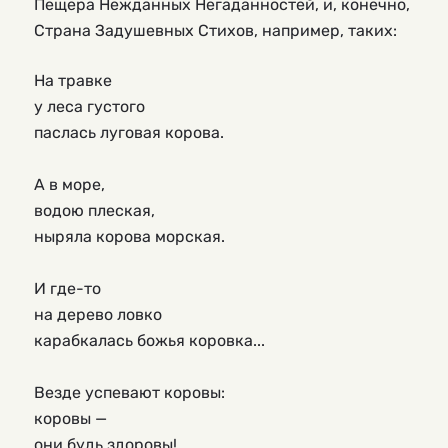
Пещера Нежданных Негаданностей, и, конечно,
Страна Задушевных Стихов, например, таких:
На травке
у леса густого
паслась луговая корова.
А в море,
водою плеская,
ныряла корова морская.
И где-то
на дерево ловко
карабкалась божья коровка...
Везде успевают коровы:
коровы —
они будь здоровы!