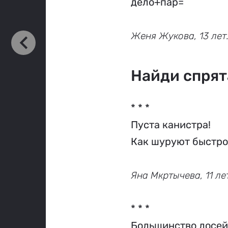
дело+пар=
Женя Жукова, 13 лет
Найди спрят
* * *

Пуста канистра!

Как шуруют быстро..
Яна Мкртычева, 11 ле
* * *

Большинство лосей 