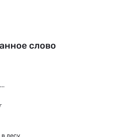
.
анное слово
. 

т
в лесу
