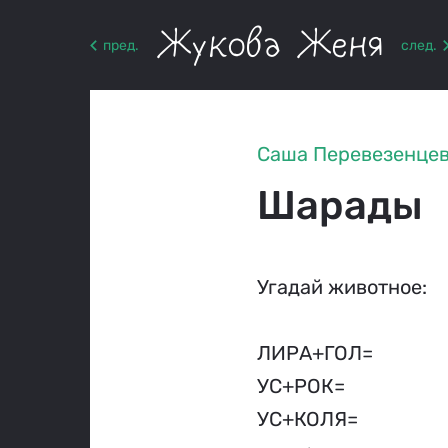
Жукова Женя
пред.
след.
Саша Перевезенце
Шарады
Угадай животное:
ЛИРА+ГОЛ=
УС+РОК=
УС+КОЛЯ=