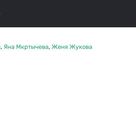
в
,
Яна Мкртычева
,
Женя Жукова