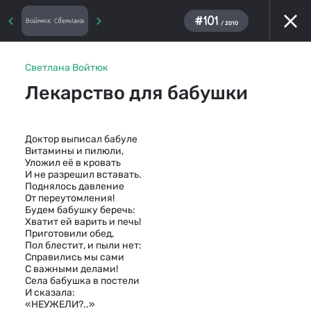
#101
Войтюк Светлана
/ 2010
Светлана Войтюк
Лекарство для бабушки
Доктор выписал бабуле
Витамины и пилюли,
Уложил её в кровать
И не разрешил вставать.
Поднялось давление
От переутомления!
Будем бабушку беречь:
Хватит ей варить и печь!
Приготовили обед,
Пол блестит, и пыли нет:
Справились мы сами
С важными делами!
Села бабушка в постели
И сказала:
«НЕУЖЕЛИ?..»