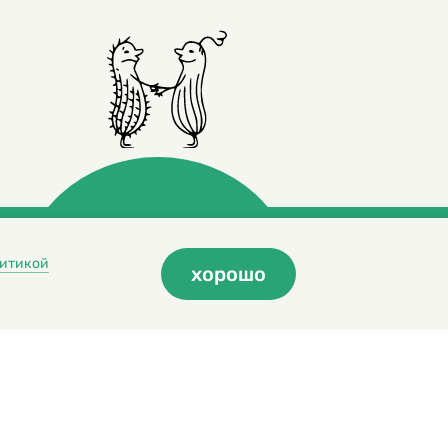
итикой
хорошо