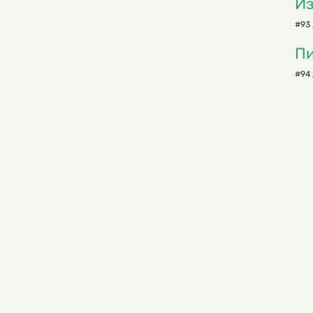
Из
#93 
Пи
#94 