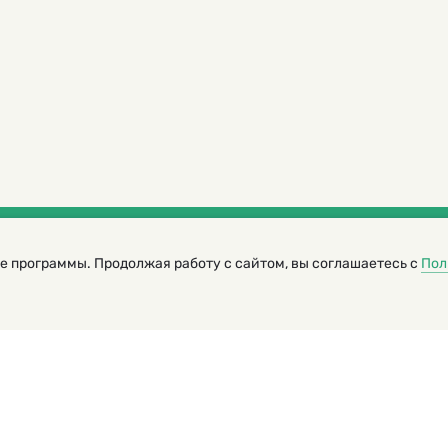
е программы. Продолжая работу с сайтом, вы соглашаетесь с
Пол
трированный журнал для детей
я редакторов сайта