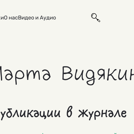
ки
О нас
Видео и Аудио
Марта Видяки
убликации в журнале