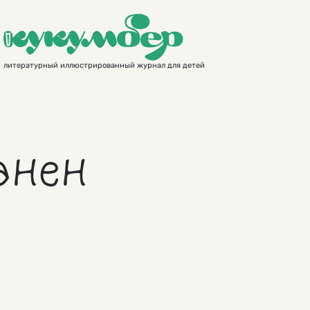
литературный иллюстрированный журнал для детей
анен