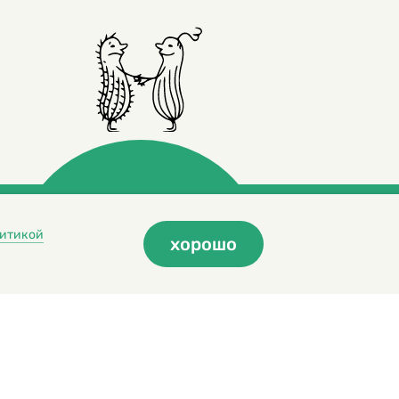
итикой
хорошо