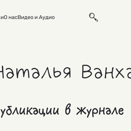
ки
О нас
Видео и Аудио
Наталья Ванх
убликации в журнале