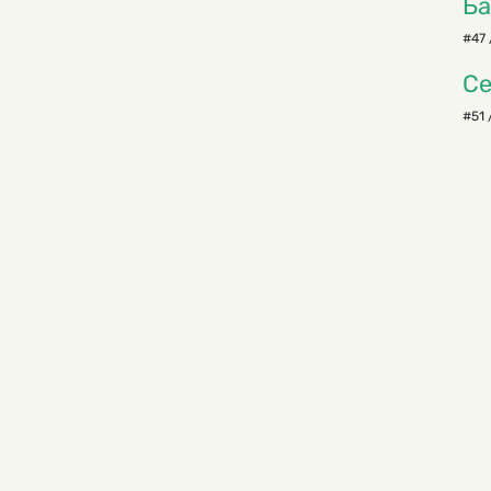
Б
#47 
Се
#51 