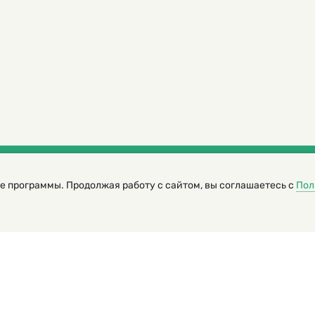
е программы. Продолжая работу с сайтом, вы соглашаетесь с
Пол
трированный журнал для детей
я редакторов сайта