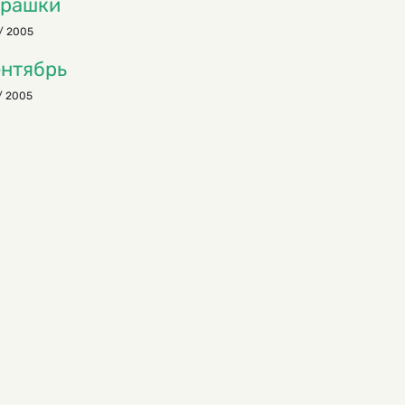
арашки
/ 2005
нтябрь
/ 2005