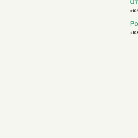
От
#106
Ро
#103