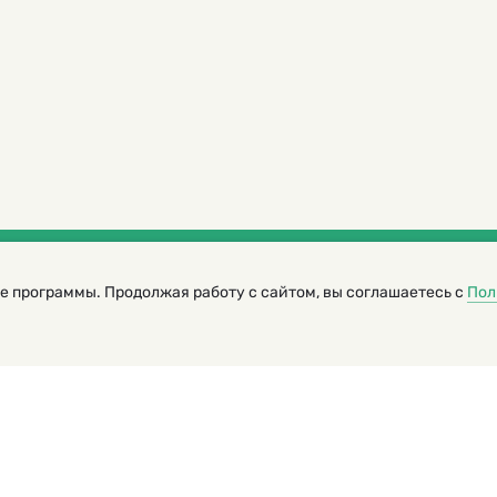
е программы. Продолжая работу с сайтом, вы соглашаетесь с
Пол
трированный журнал для детей
я редакторов сайта