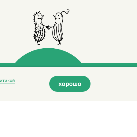
итикой
хорошо