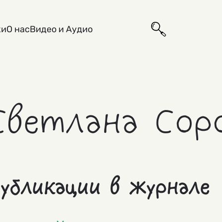
ки
О нас
Видео и Аудио
Светлана Сор
убликации в журнале