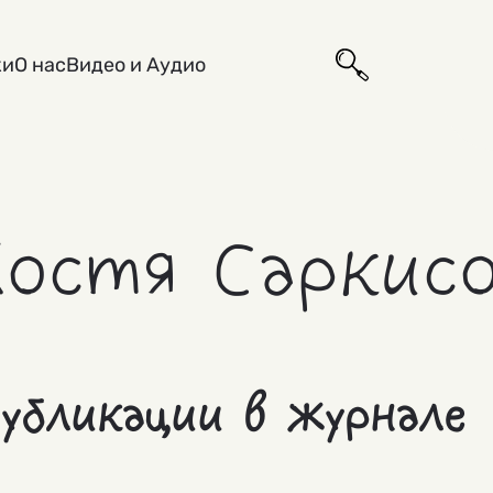
ки
О нас
Видео и Аудио
Костя Саркис
убликации в журнале