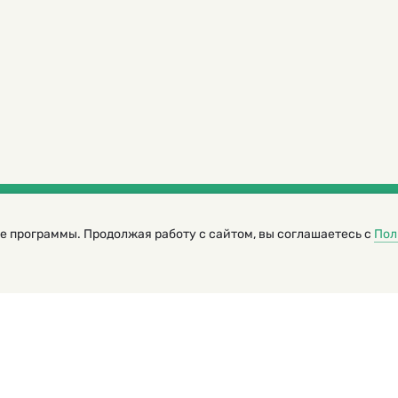
е программы. Продолжая работу с сайтом, вы соглашаетесь с
Пол
трированный журнал для детей
я редакторов сайта