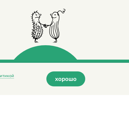
итикой
хорошо