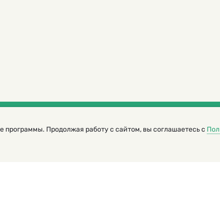
е программы. Продолжая работу с сайтом, вы соглашаетесь с
Пол
трированный журнал для детей
я редакторов сайта