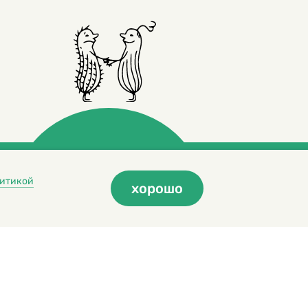
итикой
хорошо