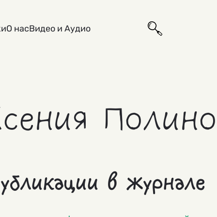
ки
О нас
Видео и Аудио
Ксения Полин
убликации в журнале