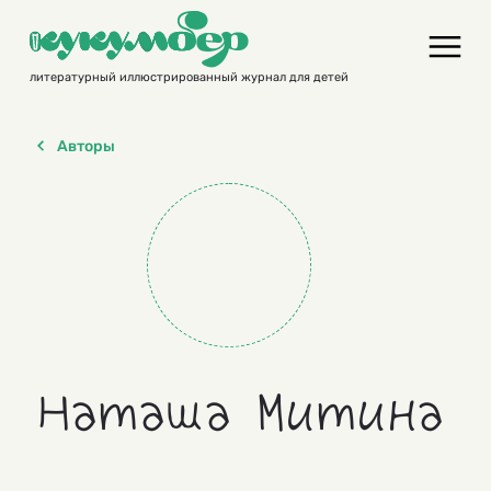
Skip
to
content
литературный иллюстрированный журнал для детей
Авторы
Наташа Митина