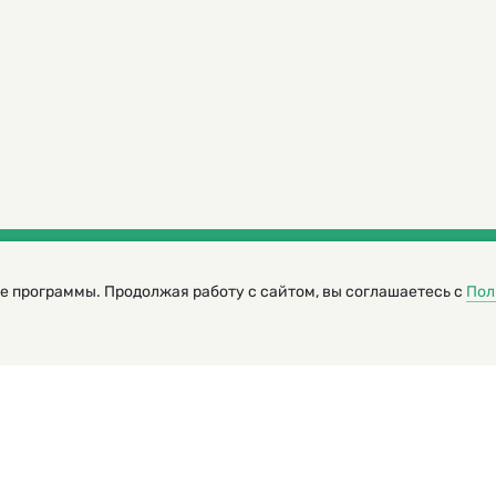
е программы. Продолжая работу с сайтом, вы соглашаетесь с
Пол
трированный журнал для детей
я редакторов сайта