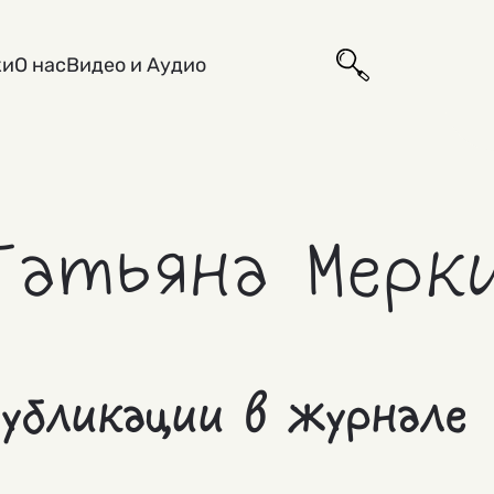
ки
О нас
Видео и Аудио
Татьяна Мерк
убликации в журнале