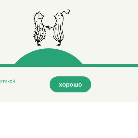
итикой
хорошо