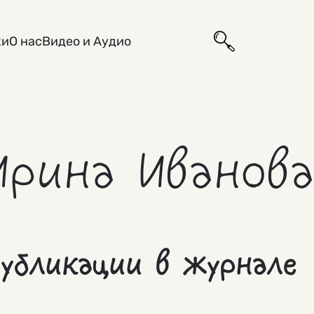
ки
О нас
Видео и Аудио
Ирина Иванов
убликации в журнале