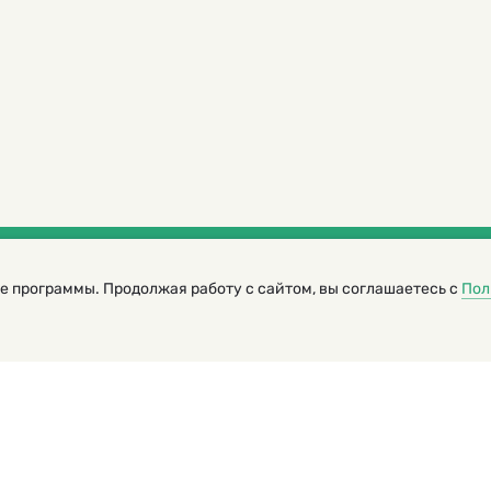
е программы. Продолжая работу с сайтом, вы соглашаетесь с
Пол
трированный журнал для детей
я редакторов сайта