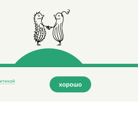
итикой
хорошо