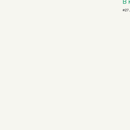
В 
#27 