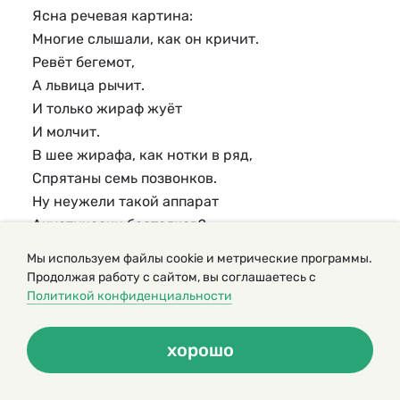
Ясна речевая картина:
Многие слышали, как он кричит.
Ревёт бегемот,
А львица рычит.
И только жираф жуёт
И молчит.
В шее жирафа, как нотки в ряд,
Спрятаны семь позвонков.
Ну неужели такой аппарат
Акустически бестолков?
И нужен только затем,
Мы используем файлы cookie и метрические программы.
Чтоб жираф не сказал:
Продолжая работу с сайтом, вы соглашаетесь с
Я им ем.
Политикой конфиденциальности
хорошо