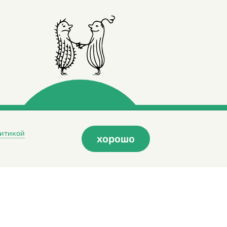
итикой
хорошо