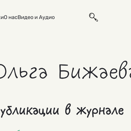
ки
О нас
Видео и Аудио
Ольга Бижаев
убликации в журнале