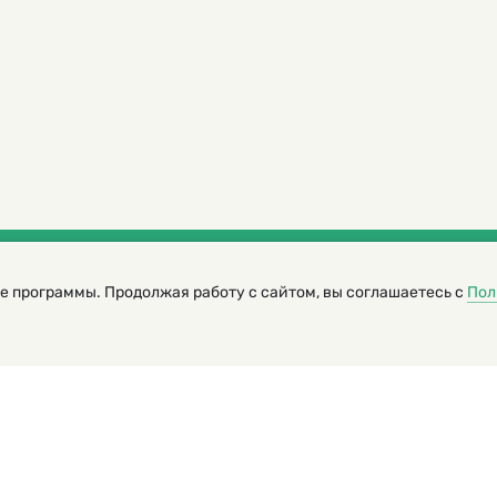
е программы. Продолжая работу с сайтом, вы соглашаетесь с
Пол
трированный журнал для детей
я редакторов сайта