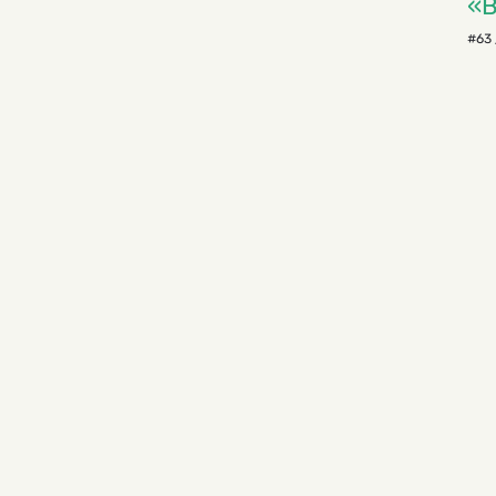
«В
#63 