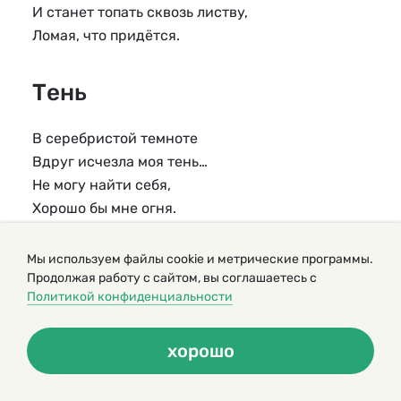
И станет топать сквозь листву,
Ломая, что придётся.
Тень
В серебристой темноте
Вдруг исчезла моя тень…
Не могу найти себя,
Хорошо бы мне огня.
Посветлеет моя тень,
Стану я видна теперь,
Мы используем файлы cookie и метрические программы.
Словно днем, светло и ясно,
Продолжая работу с сайтом, вы соглашаетесь с
Политикой конфиденциальности
И ходить нам не опасно.
хорошо
* * *