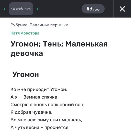
#9
Арестова Катя
/ 2001
Рубрика:
Павлиньи перышки
Катя Арестова
Угомон; Тень; Маленькая
девочка
Угомон
Ко мне приходит Угомон,
А я — Земная спячка.
Смотрю я вновь волшебный сон,
Я добрая чудачка.
Во мне всю зиму спит медведь,
А чуть весна – проснётся.