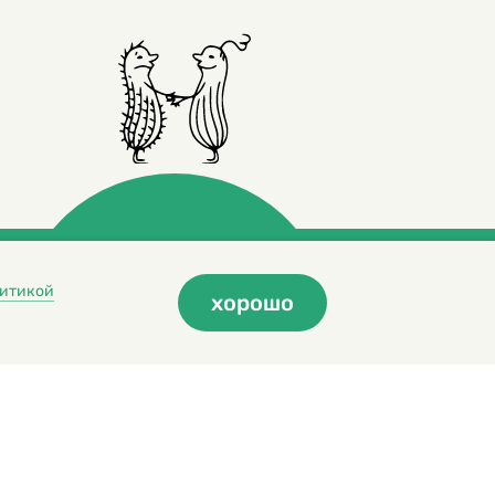
итикой
хорошо