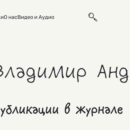
ки
О нас
Видео и Аудио
Владимир Анд
убликации в журнале