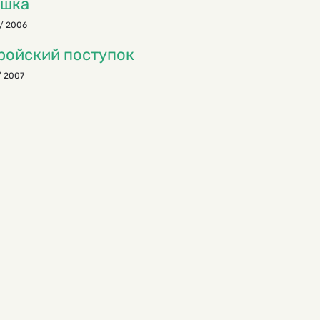
яшка
/ 2006
ройский поступок
/ 2007