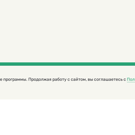
е программы. Продолжая работу с сайтом, вы соглашаетесь с
Пол
трированный журнал для детей
я редакторов сайта