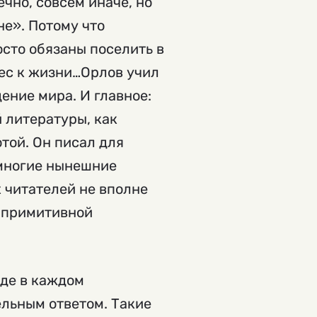
ечно, совсем иначе, но
не». Потому что
сто обязаны поселить в
рес к жизни…Орлов учил
ение мира. И главное:
й литературы, как
той. Он писал для
 многие нынешние
 читателей не вполне
е примитивной
где в каждом
ельным ответом. Такие