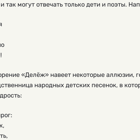
и так могут отвечать только дети и поэты. На
я
но
!
орение «Делёж» навеет некоторые аллюзии, го
дственница народных детских песенок, в котор
дрость:
рог:
к,
ть,