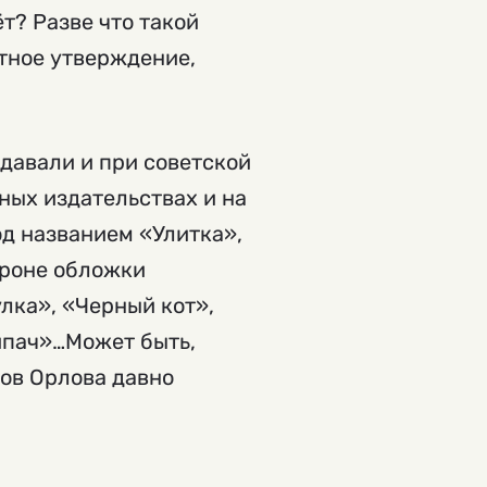
т? Разве что такой
стное утверждение,
здавали и при советской
ьных издательствах и на
од названием «Улитка»,
ороне обложки
лка», «Черный кот»,
ипач»…Может быть,
хов Орлова давно