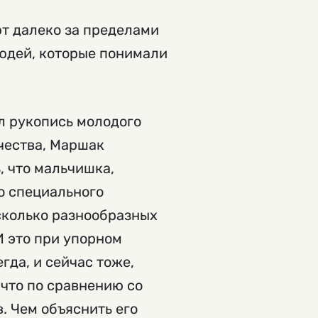
ют далеко за пределами
юдей, которые понимали
л рукопись молодого
чества, Маршак
, что мальчишка,
о специального
есколько разнообразных
И это при упорном
гда, и сейчас тоже,
ичто по сравнению со
. Чем объяснить его