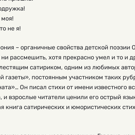
подружка!
 моя!
то не я!
ония – органичные свойства детской поэзии О
 ни рассмешить, хотя прекрасно умел и то и д
блестящим сатириком, одним из любимых авто
 газеты», постоянным участником таких рубр
ната»… Он писал стихи от имени известного в
, и взрослые читатели ценили его острый язы
ая книга сатирических и юмористических сти