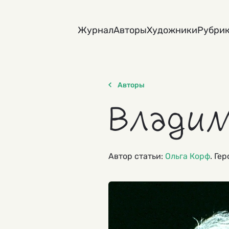
Skip
to
Журнал
Авторы
Художники
Рубри
content
Авторы
Влади
Автор статьи:
Ольга Корф
. Ге