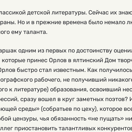
классикой детской литературы. Сейчас их зна
раны. Но и в прежние времена было немало л
ого ему таланта.
аршак одним из первых по достоинству оцени
, которые принес Орлов в ялтинский Дом твор
 Орлов быстро стал известным. Как получилось
ографского рабочего, не получивший никаког
кого к литературе) образования, освоивший н
ессий, сразу вошел в круг заметных поэтов? 
щей среды» (собратьев по цеху), которое все
бой цензуры, чья обязанность «не пущать» н
лег приостановить талантливых конкурентов