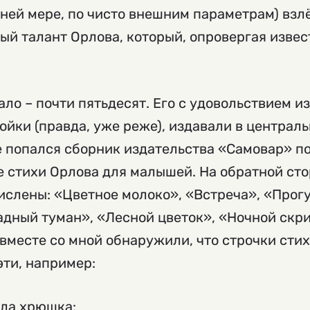
ней мере, по чисто внешним параметрам) взлё
ый талант Орлова, который, опровергая изве
ало – почти пятьдесят. Его с удовольствием и
ойки (правда, уже реже), издавали в централ
е попался сборник издательства «Самовар» п
е стихи Орлова для малышей. На обратной ст
ислены: «Цветное молоко», «Встреча», «Прогу
адный туман», «Лесной цветок», «Ночной скр
е вместе со мной обнаружили, что строчки сти
эти, например:
ла хрюшка: