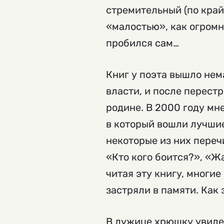
стремительный (по край
«малостью», как огромн
пробился сам…
Книг у поэта вышло нем
власти, и после перестр
родине. В 2000 году мн
в который вошли лучши
некоторые из них переч
«Кто кого боится?», «Ж
читая эту книгу, многи
застряли в памяти. Как 
В лужице хрюшку увиде