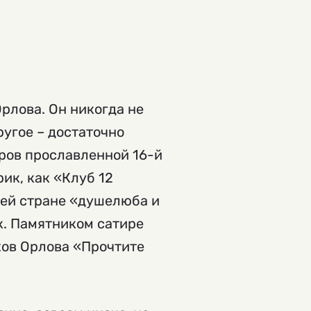
рлова. Он никогда не
ругое – достаточно
ров прославленной 16-й
ик, как «Клуб 12
сей стране «душелюба и
к. Памятником сатире
хов Орлова «Прочтите