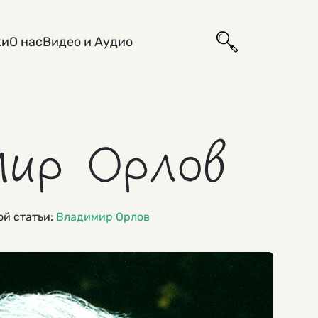
ки
О нас
Видео и Аудио
мир Орлов
рой статьи:
Владимир Орлов