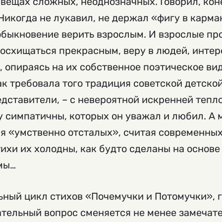
 вещах сложных, неоднозначных. Говорил, кон
 Никогда не лукавил, не держал «фигу в карма
быкновение верить взрослым. И взрослые про
осхищаться прекрасным, веру в людей, инте
, опираясь на их собственное поэтическое вид
ак требовала того традиция советской детско
дставители, – с невероятной искренней тепло
у симпатичны, которых он уважал и любил. А
я «умственно отсталых», считая современных
тихи их холодны, как будто сделаны на основ
мы…
ьный цикл стихов «Почемучки и Потомучки», 
тельный вопрос сменяется не менее замечат