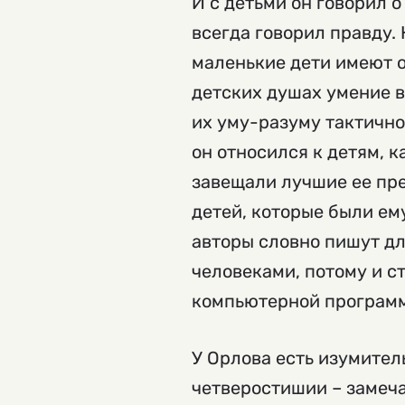
И с детьми он говорил о
всегда говорил правду.
маленькие дети имеют о
детских душах умение в
их уму-разуму тактично
он относился к детям, к
завещали лучшие ее пре
детей, которые были ем
авторы словно пишут дл
человеками, потому и с
компьютерной програм
У Орлова есть изумител
четверостишии – замеча