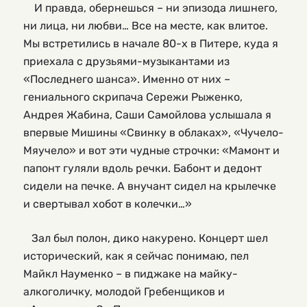
    И правда, обернешься – ни эпизода лишнего, 
ни лица, ни любви… Все на месте, как влитое. 
Мы встретились в начале 80-х в Питере, куда я 
приехала с друзьями-музыкантами из 
«Последнего шанса». Именно от них – 
гениального скрипача Сережи Рыженко, 
Андрея Жабина, Саши Самойлова услышала я 
впервые Мишины «Свинку в облаках», «Чучело-
Мяучело» и вот эти чудные строчки: «Мамонт и 
папонт гуляли вдоль речки. Бабонт и дедонт 
сидели на печке. А внучант сидел на крылечке 
и свертывал хобот в колечки…»
Зал был полон, дико накурено. Концерт шел
исторический, как я сейчас понимаю, пел
Майкл Науменко – в пиджаке на майку-
алкоголичку, молодой Гребенщиков и