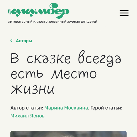
Skip
to
content
литературный иллюстрированный журнал для детей
Авторы
В сказке всегда
есть место
жизни
Автор статьи:
Марина Москвина
. Герой статьи:
Михаил Яснов