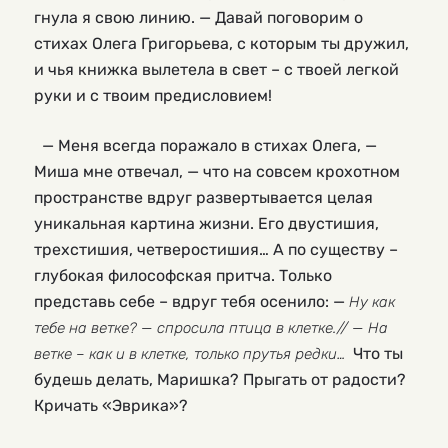
гнула я свою линию. — Давай поговорим о
стихах Олега Григорьева, с которым ты дружил,
и чья книжка вылетела в свет – с твоей легкой
руки и с твоим предисловием!
— Меня всегда поражало в стихах Олега, —
Миша мне отвечал, — что на совсем крохотном
пространстве вдруг развертывается целая
уникальная картина жизни. Его двустишия,
трехстишия, четверостишия… А по существу –
глубокая философская притча. Только
представь себе – вдруг тебя осенило: —
Ну как
тебе на ветке? — спросила птица в клетке.// — На
Что ты
ветке – как и в клетке, только прутья редки…
будешь делать, Маришка? Прыгать от радости?
Кричать «Эврика»?