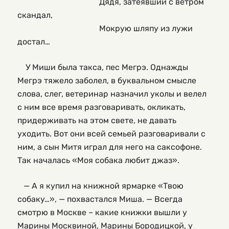
                                        Дядя, затеявший с ветром 
скандал,
                                        Мокрую шляпу из лужи 
достал…
У Миши была такса, пес Мегрэ. Однажды
Мегрэ тяжело заболел, в буквальном смысле
слова, слег, ветеринар назначил уколы и велел
с ним все время разговаривать, окликать,
придерживать на этом свете, не давать
уходить. Вот они всей семьей разговаривали с
ним, а сын Митя играл для него на саксофоне.
Так началась «Моя собака любит джаз».
— А я купил на книжной ярмарке «Твою
собаку…», — похвастался Миша. — Всегда
смотрю в Москве – какие книжки вышли у
Марины Москвиной, Марины Бородицкой, у