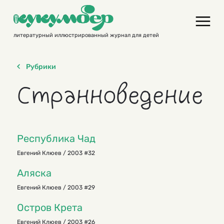
Skip
to
content
литературный иллюстрированный журнал для детей
Рубрики
Странноведение
Республика Чад
Евгений Клюев / 2003 #32
Аляска
Евгений Клюев / 2003 #29
Остров Крета
Евгений Клюев / 2003 #26