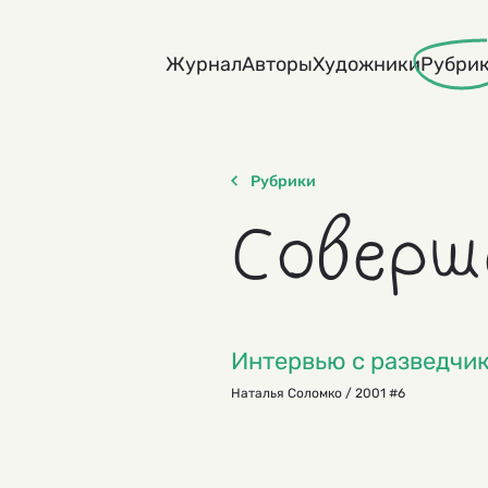
Skip
to
Журнал
Авторы
Художники
Рубри
content
Рубрики
Соверш
Интервью с разведчи
Наталья Соломко / 2001 #6