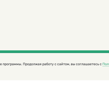
е программы. Продолжая работу с сайтом, вы соглашаетесь с
Пол
трированный журнал для детей
я редакторов сайта