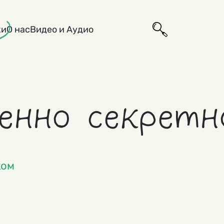
ки
О нас
Видео и Аудио
енно секретн
ком