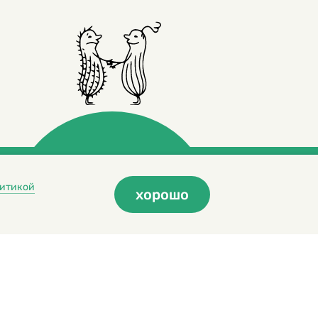
итикой
хорошо