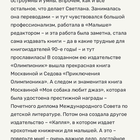
остроумны и умны. Впрочем, как и все
остальное, что делает Светлана. Занималась
она переводами – и тут чувствовался большой
профессионализм, работала в «Малыше»
редактором – и эта работа была заметна, стала
сама издавать книги – да в какие трудные для
книгоиздателей 90-е годы! – и тут
прославилась! В созданном ею издательстве
«Олимпионик» вышла прекрасная книга
Москвиной и Седова «Приключения
Олимпионика». А следом и знаменитая книга
Москвиной «Моя собака любит джаз», которая
была удостоена престижной награды –
Почетного диплома Международного Совета по
детской литературе. Потом она создала другое
издательство – «Капля», в котором издает
крохотные книжечки для малышей. А это –
поверьте мне! – очень важное дело, достойное