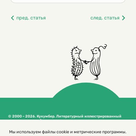
пред. статья
след. статья
© 2000 – 2026. Кукумбер. Литературный иллюстрированный
журнал для детей
Копирование материалов возможно только с разрешения редакторов
сайта
Мы используем файлы cookie и метрические программы.