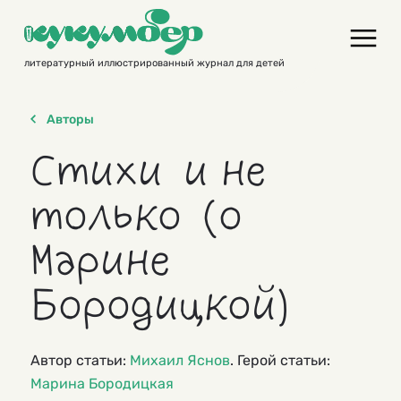
Skip
to
content
литературный иллюстрированный журнал для детей
Авторы
Стихи и не
только (о
Марине
Бородицкой)
Автор статьи:
Михаил Яснов
. Герой статьи:
Марина Бородицкая