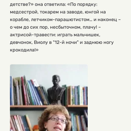
детстве?» она ответила: «По порядку: 
медсестрой, токарем на заводе, юнгой на 
корабле, летчиком-парашютистом… и наконец – 
о чем до сих пор, несбыточном, плачу! – 
актрисой-травести: играть мальчишек, 
девчонок, Виолу в "12-й ночи" и заднюю ногу 
крокодила!»