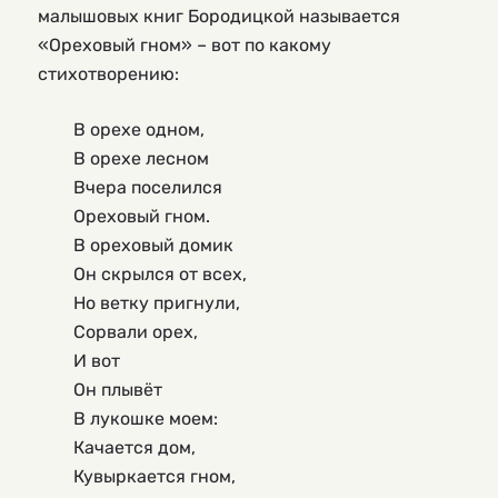
малышовых книг Бородицкой называется
«Ореховый гном» – вот по какому
стихотворению:
	В орехе одном,
	В орехе лесном
	Вчера поселился
	Ореховый гном.
	В ореховый домик
	Он скрылся от всех,
	Но ветку пригнули,
	Сорвали орех,
	И вот
	Он плывёт
	В лукошке моем:
	Качается дом,
	Кувыркается гном,