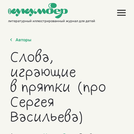
Skip
to
content
литературный иллюстрированный журнал для детей
Авторы
Слова,
играющие
в прятки (про
Сергея
Васильева)