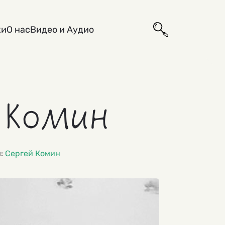
ки
О нас
Видео и Аудио
 Комин
и:
Сергей Комин