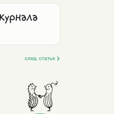
журнала
след. статья