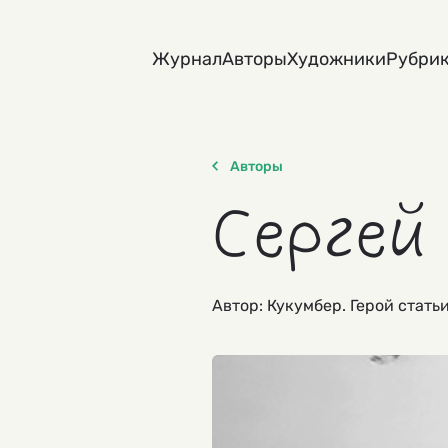
Skip
to
Журнал
Авторы
Художники
Рубри
content
Авторы
Сергей
Автор: Кукумбер. Герой стать