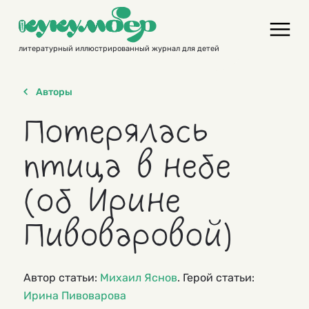
Skip
to
content
литературный иллюстрированный журнал для детей
Авторы
Потерялась
птица в небе
(об Ирине
Пивоваровой)
Автор статьи:
Михаил Яснов
. Герой статьи:
Ирина Пивоварова