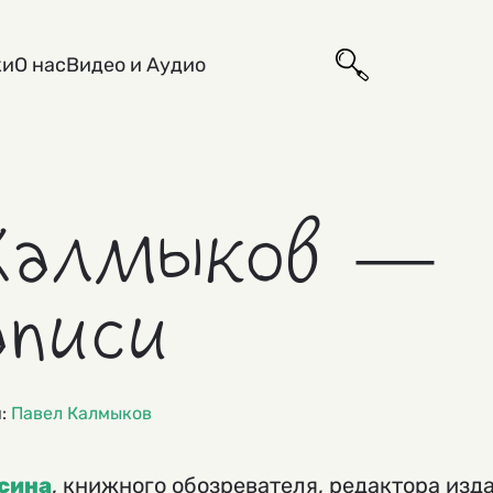
ки
О нас
Видео и Аудио
 Калмыков —
аписи
и:
Павел Калмыков
сина
, книжного обозревателя, редактора изд