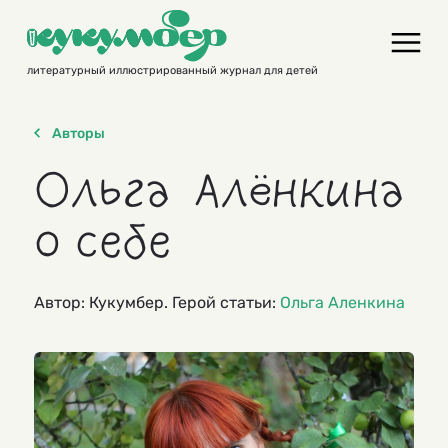
Skip
to
content
литературный иллюстрированный журнал для детей
Авторы
Ольга Алёнкина
о себе
Автор: Кукумбер. Герой статьи:
Ольга Аленкина