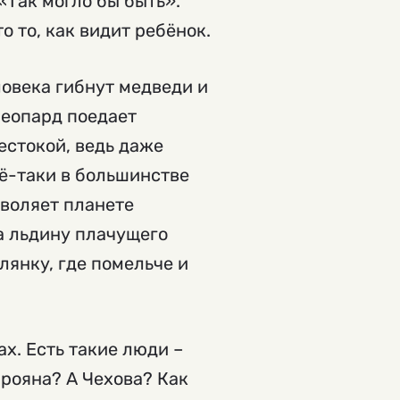
«Так могло бы быть».
о то, как видит ребёнок.
ловека гибнут медведи и
леопард поедает
естокой, ведь даже
сё-таки в большинстве
зволяет планете
а льдину плачущего
янку, где помельче и
ах. Есть такие люди –
арояна? А Чехова? Как