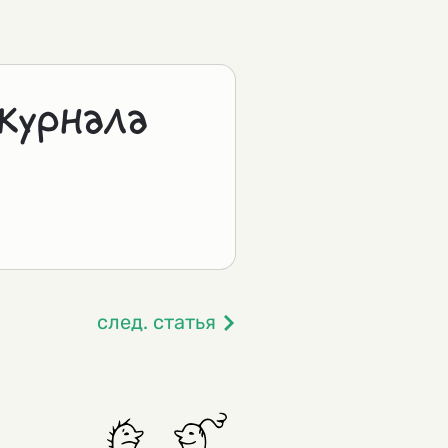
журнала
след. статья