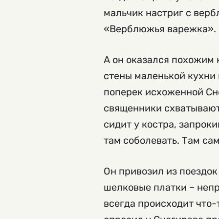
мальчик настриг с верб
«Верблюжья варежка». С
А он оказался похожим 
стены маленькой кухни 
поперек исхоженной Сне
священники схватываютс
сидит у костра, запроки
там соболевать. Там са
Он привозил из поездок
шелковые платки – непр
всегда происходит что-