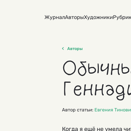
Skip
to
Журнал
Авторы
Художники
Рубри
content
Авторы
Обычны
Геннад
Автор статьи:
Евгения Тинов
Когда я ещё не умела чи