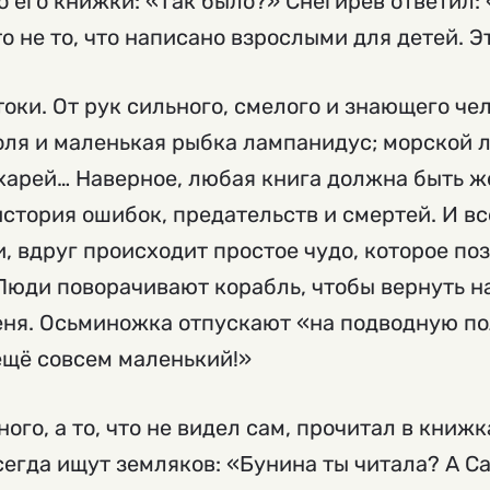
о его книжки: «Так было?» Снегирев ответил: 
о не то, что написано взрослыми для детей. Эт
токи. От рук сильного, смелого и знающего че
оля и маленькая рыбка лампанидус; морской 
ухарей… Наверное, любая книга должна быть ж
стория ошибок, предательств и смертей. И в
и, вдруг происходит простое чудо, которое по
Люди поворачивают корабль, чтобы вернуть н
ня. Осьминожка отпускают «на подводную пол
 ещё совсем маленький!»
ого, а то, что не видел сам, прочитал в книжк
сегда ищут земляков: «Бунина ты читала? А С