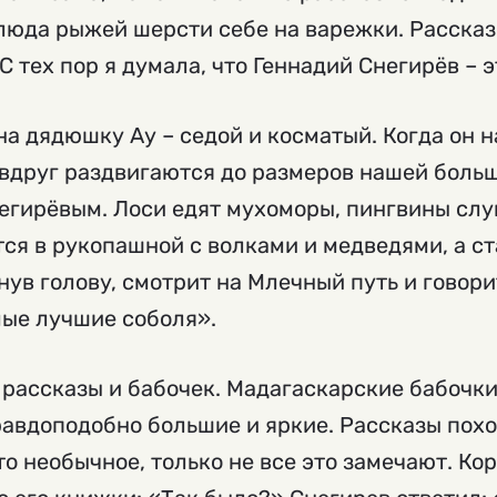
люда рыжей шерсти себе на варежки. Рассказ
 тех пор я думала, что Геннадий Снегирёв – 
на дядюшку Ау – седой и косматый. Когда он 
вдруг раздвигаются до размеров нашей больш
гирёвым. Лоси едят мухоморы, пингвины слуш
я в рукопашной с волками и медведями, а ст
нув голову, смотрит на Млечный путь и говори
мые лучшие соболя».
 рассказы и бабочек. Мадагаскарские бабочки
авдоподобно большие и яркие. Рассказы похо
то необычное, только не все это замечают. К