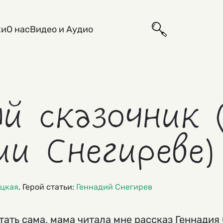
ки
О нас
Видео и Аудио
й сказочник 
ии Снегиреве)
ицкая
. Герой статьи:
Геннадий Снегирев
тать сама, мама читала мне рассказ Геннадия