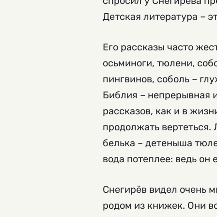
спросил у Снегирева пр
Детская литература – эт
Его рассказы часто жес
осьминоги, тюлени, соб
пингвинов, соболь – гл
Библия – непрерывная и
рассказов, как и в жизн
продолжать вертеться. 
белька – детеныша тюле
вода потеплее: ведь он
Снегирёв видел очень мн
родом из книжек. Они в