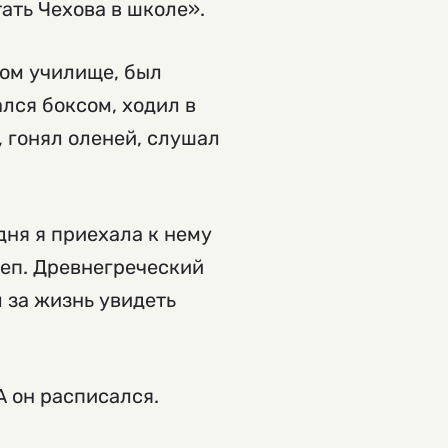
тать Чехова в школе».
ном училище, был
лся боксом, ходил в
 гонял оленей, слушал
дня я приехала к нему
леп. Древнегреческий
л за жизнь увидеть
А он расписался.