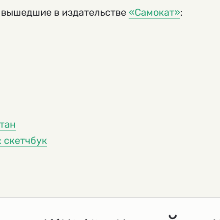
 вышедшие в издательстве
«Самокат»
:
тан
: скетчбук