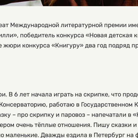
еат Международной литературной премии име
Вилли», победитель конкурса «Новая детская 
е жюри конкурса «Книгуру» два год подряд п
и. В 6 лет начала играть на скрипке, что про
Консерваторию, работаю в Государственном 
зку – про скрипку и паровоз – напечатали в «
бером очень тёплые отношения. Пишу сказки и
о маленькие. Дважды ездила в Петербург на