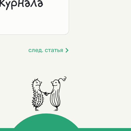
журнала
след. статья