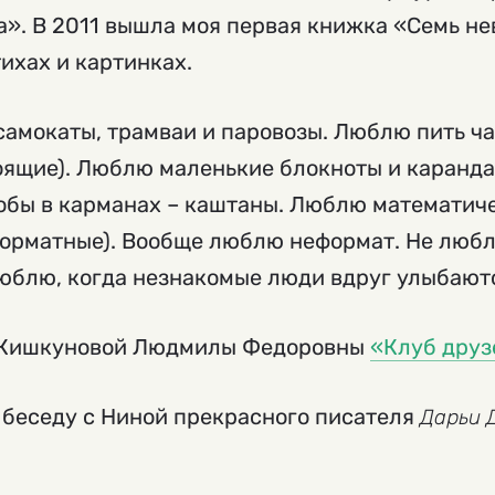
а». В 2011 вышла моя первая книжка «Семь не
ихах и картинках.
самокаты, трамваи и паровозы. Люблю пить ч
оящие). Люблю маленькие блокноты и каранда
обы в карманах – каштаны. Люблю математиче
форматные). Вообще люблю неформат. Не любл
люблю, когда незнакомые люди вдруг улыбают
е Кишкуновой Людмилы Федоровны
«Клуб друз
 беседу с Ниной прекрасного писателя
Дарьи 