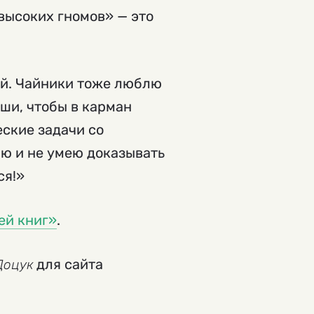
высоких гномов» — это
ай. Чайники тоже люблю
ши, чтобы в карман
ские задачи со
ю и не умею доказывать
ся!»
ей книг»
.
для сайта
Доцук