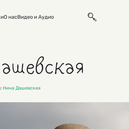
ки
О нас
Видео и Аудио
ашевская
и:
Нина Дашевская