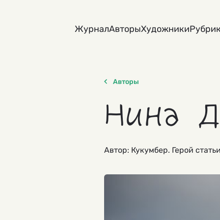
Skip
to
Журнал
Авторы
Художники
Рубри
content
Авторы
Нина Д
Автор: Кукумбер. Герой стать