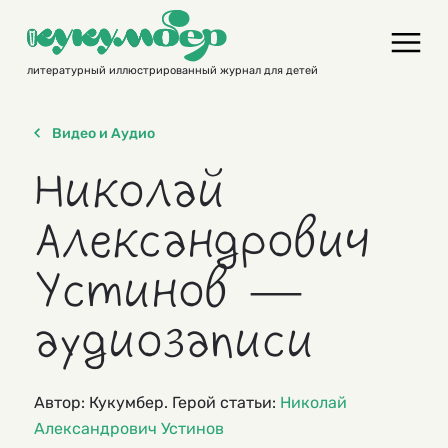
Skip
to
content
литературный иллюстрированный журнал для детей
Видео и Аудио
Николай
Александрович
Устинов —
аудиозаписи
Автор: Кукумбер. Герой статьи:
Николай
Александрович Устинов