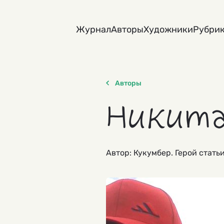
Skip
to
Журнал
Авторы
Художники
Рубри
content
Авторы
Никита
Автор: Кукумбер. Герой стать