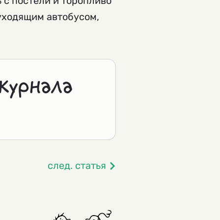
 с постели и торопливо
 уходящим автобусом,
журнала
след. статья