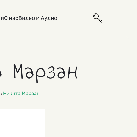
ки
О нас
Видео и Аудио
 Марзан
и:
Никита Марзан