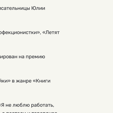
писательницы Юлии
рфекционистки», «Летят
нирован на премию
йки» в жанре «Книги
 «Я не люблю работать,