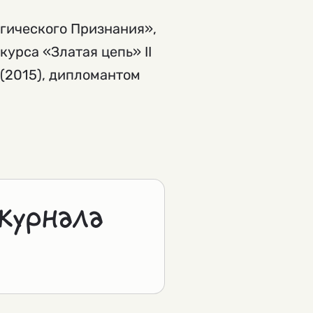
гического Признания»,
урса «Златая цепь» II
 (2015), дипломантом
журнала