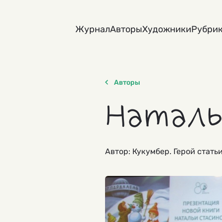
Skip
to
Журнал
Авторы
Художники
Рубри
content
Авторы
Наталь
Автор: Кукумбер. Герой стать