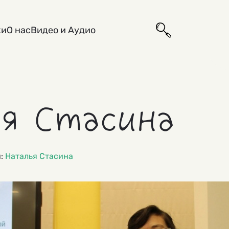
ки
О нас
Видео и Аудио
я Стасина
и:
Наталья Стасина