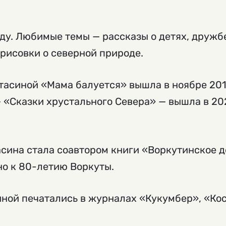
оду. Любимые темы — рассказы о детях, дружб
арисовки о северной природе.
тасиной «Мама балуется» вышла в ноябре 201
— «Сказки хрустального Севера» — вышла в 20
асина стала соавтором книги «Воркутинское д
но к 80-летию Воркуты.
иной печатались в журналах «Кукумбер», «Ко