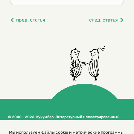
пред. статья
след. статья
© 2000 – 2026. Кукумбер. Литературный иллюстрированный
журнал для детей
Копирование материалов возможно только с разрешения редакторов
сайта
Мы используем файлы cookie и метрические программы.