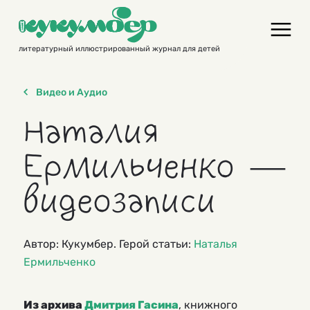
Skip
to
content
литературный иллюстрированный журнал для детей
Видео и Аудио
Наталия
Ермильченко —
видеозаписи
Автор: Кукумбер. Герой статьи:
Наталья
Ермильченко
Из архива
Дмитрия Гасина
, книжного