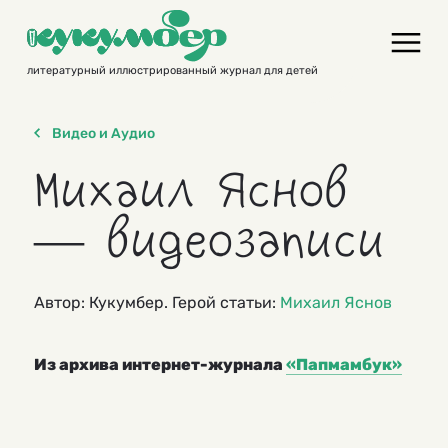
Skip
to
content
литературный иллюстрированный журнал для детей
Видео и Аудио
Михаил Яснов
— видеозаписи
Автор: Кукумбер. Герой статьи:
Михаил Яснов
Из архива интернет-журнала
«Папмамбук»