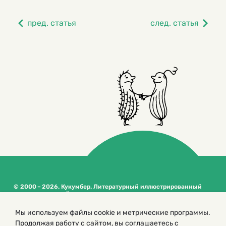
пред. статья
след. статья
© 2000 – 2026. Кукумбер. Литературный иллюстрированный
журнал для детей
Копирование материалов возможно только с разрешения редакторов
Мы используем файлы cookie и метрические программы.
сайта
Продолжая работу с сайтом, вы соглашаетесь с
Политика конфиденциальности