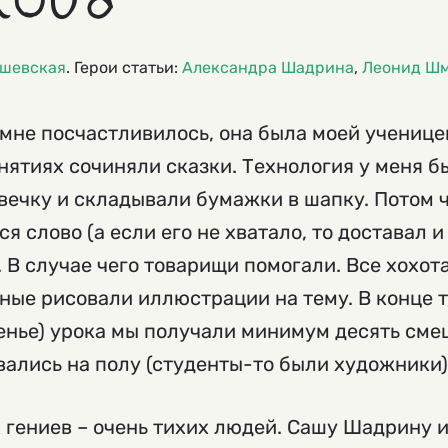
шевская
. Герои статьи:
Александра Шадрина
,
Леонид Шм
мне посчастливилось, она была моей ученице
нятиях сочиняли сказки. Технология у меня б
вечку и складывали бумажки в шапку. Потом 
я слово (а если его не хватало, то доставал 
. В случае чего товарищи помогали. Все хохот
ьные рисовали иллюстрации на тему. В конце т
енье) урока мы получали минимум десять сме
ались на полу (студенты-то были художники)
х гениев – очень тихих людей. Сашу Шадрину