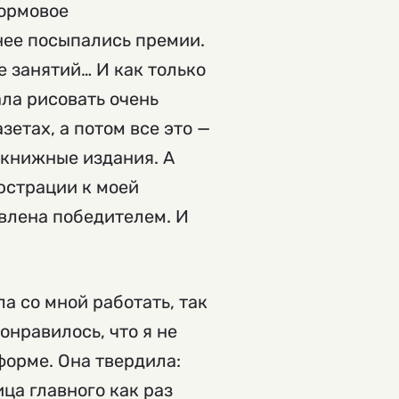
тормовое
 нее посыпались премии.
е занятий… И как только
ала рисовать очень
етах, а потом все это —
 книжные издания. А
юстрации к моей
влена победителем. И
а со мной работать, так
онравилось, что я не
форме. Она твердила:
ца главного как раз