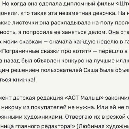
. Но когда она сделала дипломный фильм «Ш
оняли, кто такая эта незаметная девочка. На
акие листочки она раскладывала на полу посл
ость, я попросила ее заняться делом. Она ст
моим сказкам — сначала каждую неделю в газ
«Пограничные сказки про котят» — перешло в
да назад был объявлен конкурс на лучшие илл
бщим решением пользователей Саша была объя
ться книжка!
мент детская редакция «АСТ Малыш» закончил
я никому из покупателей не нужна. Или ей не п
тоянными художниками. Отвергаю их в резкой 
ица главного редактора!» (Любимая художни