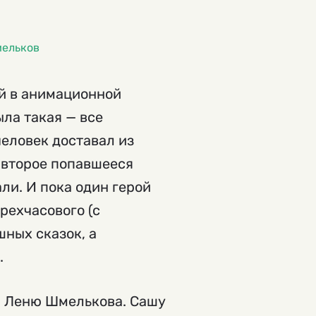
ельков
й в анимационной
ыла такая — все
человек доставал из
и второе попавшееся
али. И пока один герой
рехчасового (с
шных сказок, а
.
 и Леню Шмелькова. Сашу