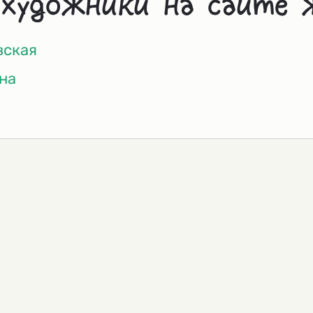
 художники на сайте 
вская
на