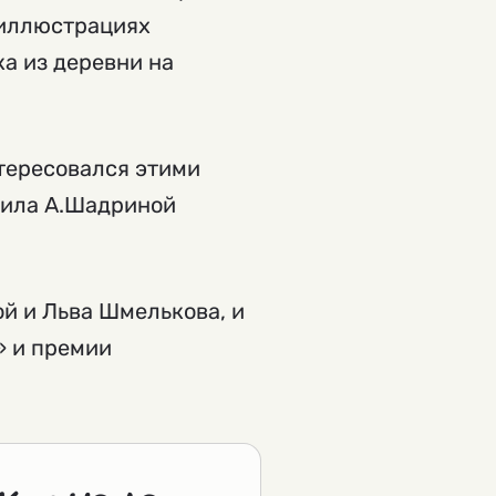
х иллюстрациях
а из деревни на
нтересовался этими
роила А.Шадриной
й и Льва Шмелькова, и
» и премии