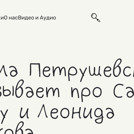
ки
О нас
Видео и Аудио
а Петрушевс
зывает про С
у и Леонида
ова