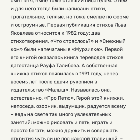
сын Петя, ныне тоже ставший писателем. О нем
и для него тогда были написаны стихи,
трогательные, теплые, но тоже смелые по форме
и остроумные. Первая публикация стихов Льва
Яковлева относится к 1982 году: два
стихотворения, «Что стряслось?» и «Снежный
ком» были напечатаны в «Мурзилке». Первой
его книгой оказалась книга переводов стихов
дагестанца Рауфа Талибова. А собственная
книжка стихов появилась в 1991 году, через
восемь лет после сдачи рукописи в
издательство «Малыш». Называлась она,
естественно, «Про Петю». Герой этой книжки,
непоседа, озорник, выдумщик, радуется всему
– ведь на свете так много увлекательных
занятий: можно рисовать и петь, играть и
просто бегать, можно дружить и совершать
открытия чуть ли не под каждой травинкой, –