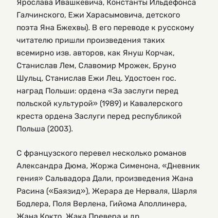
Ярослава Ивашкевича, Константы Ильдефонса
Галчинского, Ежи Харасымовича, детского
поэта Яна Бжехвы). В его переводе к русскому
читателю пришли произведения таких
всемирно изв. авторов, как Януш Корчак,
Станислав Лем, Славомир Мрожек, Бруно
Шульц, Станислав Ежи Лец. Удостоен гос.
наград Польши: ордена «За заслуги перед
польской культурой» (1989) и Кавалерского
креста ордена Заслуги перед республикой
Польша (2003).
С французского перевел несколько романов
Александра Дюма, Жоржа Сименона, «Дневник
гения» Сальвадора Дали, произведения Жана
Расина («Баязид»), Жерара де Нерваля, Шарля
Бодлера, Поля Верлена, Гийома Аполлинера,
Жана Кокто, Жака Превера и др.