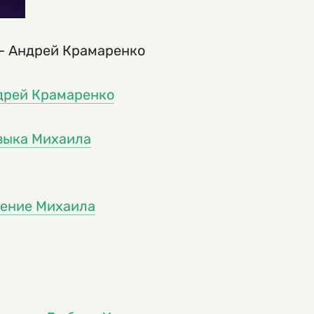
— Андрей Крамаренко
ндрей Крамаренко
зыка Михаила
нение Михаила