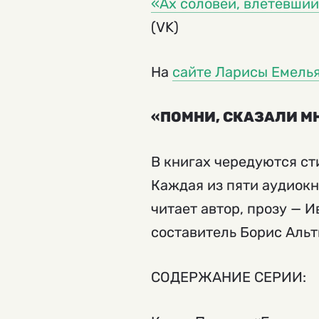
«Ах соловей, влетевший
(VK)
На
сайте Ларисы Емель
«ПОМНИ, СКАЗАЛИ МН
В книгах чередуются сти
Каждая из пяти аудиокн
читает автор, прозу — 
составитель Борис Альт
СОДЕРЖАНИЕ СЕРИИ: