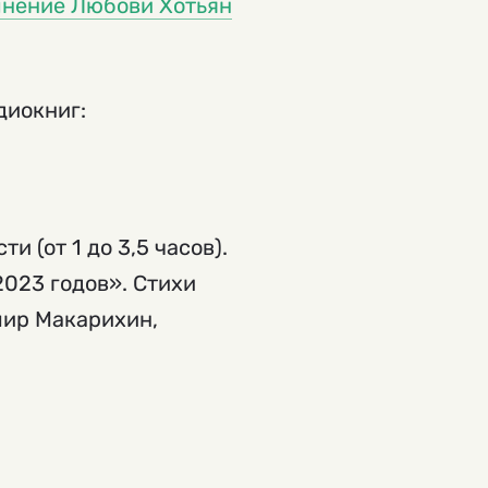
лнение Любови Хотьян
диокниг:
и (от 1 до 3,5 часов).
2023 годов». Стихи
мир Макарихин,