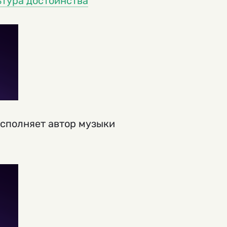
тура достоинства
полняет автор музыки