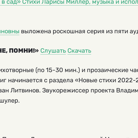
 в сад» Стихи Ларисы Миллер, музыка и испо
яновны
выложена роскошная серия из пяти ау
Е, ПОМНИ!»
Слушать
Скачать
хотворные (по 15-30 мин.) и прозаические част
иг начинается с раздела «Новые стихи 2022-
Иван Литвинов. Звукорежиссер проекта Влади
шулер.