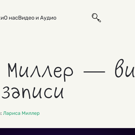
ки
О нас
Видео и Аудио
 Миллер — ви
озаписи
и:
Лариса Миллер